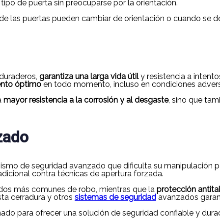
 tipo de puerta sin preocuparse por la orientación.
nde las puertas pueden cambiar de orientación o cuando se des
 duraderos,
garantiza
una larga vida útil
y resistencia a intent
ento óptimo
en todo momento, incluso en condiciones adver
a
mayor resistencia a la corrosión y al desgaste
, sino que tam
zado
smo de seguridad avanzado que dificulta su manipulación por
dicional contra técnicas de apertura forzada.
odos más comunes de robo, mientras que la
protección antita
sta cerradura y otros
sistemas de seguridad
avanzados garanti