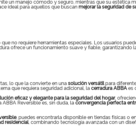
ite un manejo cómodo y seguro, mientras que su estética mod
ace ideal para aquellos que buscan
mejorar la seguridad de s
 que no requiere herramientas especiales. Los usuarios pued
radura ofrece un funcionamiento suave y fiable, garantizando la
as, lo que la convierte en una
solución versátil
para diferente
nterna que requiera seguridad adicional, la
cerradura ABBA
es 
lución eficaz y elegante para la seguridad del hogar
, ofrecie
ra ABBA Reversible es, sin duda, la
convergencia perfecta entr
ersible
, puedes encontrarla disponible en tiendas físicas o e
ad residencial
, combinando tecnología avanzada con un diseño