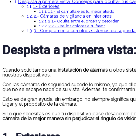
Despista a primera vista: Consejos para ocultar tus c
1.- Exteriores
1.1.- El camuflaje es tu mejor aliado
2.- Cámaras de vigilancia en interiores
2.1.- Oculta entre el orden y desorden
2.2.- Usa los colores a tu favor
3.- Complementa con otros sistemas de segurida
Despista a primera vista
Cuando solicitamos una
instalación de alarmas
u otros
sist
nuestros dispositivos.
Con las cámaras de seguridad sucede lo mismo, ya que ell
que no se escape nada de su vista. Además, te confirmarán
Esto es de gran ayuda, sin embargo, no siempre significa q
lugar y el propósito de la cámara.
Si lo que necesitas es que tu dispositivo pase desaperci
cámara de la mejor manera sin perjudicar el ángulo de visió