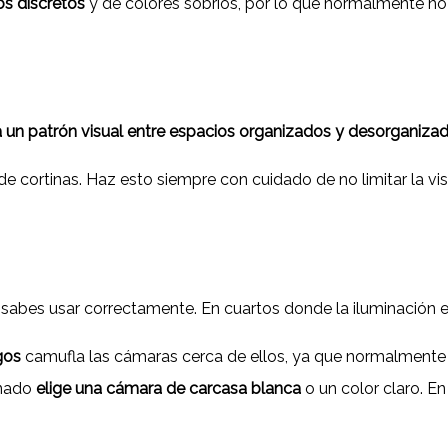
os discretos
y de colores sobrios, por lo que normalmente no s
a un patrón visual entre espacios organizados y desorganiza
e cortinas. Haz esto siempre con cuidado de no limitar la visió
 lo sabes usar correctamente. En cuartos donde la iluminació
gos
camufla las cámaras cerca de ellos, ya que normalmente
inado
elige una cámara de carcasa blanca
o un color claro. E