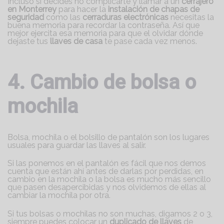
Incluso si decides no complicarte y llamar a un
cerrajero
en Monterrey
para hacer la
instalación de
chapas de
seguridad
como las
cerraduras electrónicas
necesitas la
buena memoria para recordar la contraseña. Así que
mejor ejercita esa memoria para que el olvidar dónde
dejaste tus
llaves de casa
te pase cada vez menos.
4. Cambio de bolsa o
mochila
Bolsa, mochila o el bolsillo de pantalón son los lugares
usuales para guardar las llaves al salir.
Si las ponemos en el pantalón es fácil que nos demos
cuenta que están ahí antes de darlas por perdidas, en
cambio en la mochila o la bolsa es mucho más sencillo
que pasen desapercibidas y nos olvidemos de ellas al
cambiar la mochila por otra.
Si tus bolsas o mochilas no son muchas, digamos 2 o 3,
siempre puedes colocar un
duplicado de llaves
de