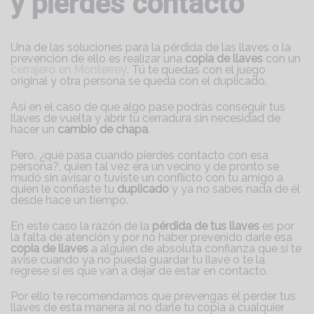
y pierdes contacto
Una de las soluciones para la pérdida de las llaves o la
prevención de ello es realizar una
copia de llaves
con un
cerrajero en Monterrey
. Tú te quedas con el juego
original y otra persona se queda con el duplicado.
Así en el caso de que algo pase podrás conseguir tus
llaves de vuelta y abrir tu cerradura sin necesidad de
hacer un
cambio de chapa
.
Pero, ¿qué pasa cuando pierdes contacto con esa
persona?, quien tal vez era un vecino y de pronto se
mudó sin avisar o tuviste un conflicto con tu amigo a
quien le confiaste tu
duplicado
y ya no sabes nada de él
desde hace un tiempo.
En este caso la razón de la
pérdida de tus llaves
es por
la falta de atención y por no haber prevenido darle esa
copia de llaves
a alguien de absoluta confianza que sí te
avise cuando ya no pueda guardar tu llave o te la
regrese si es que van a dejar de estar en contacto.
Por ello te recomendamos que prevengas el perder tus
llaves de esta manera al no darle tu copia a cualquier