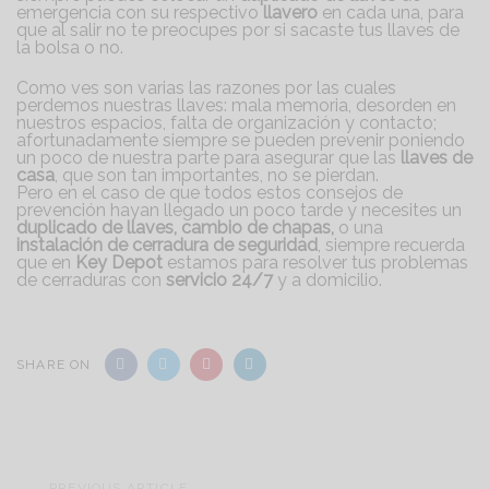
emergencia con su respectivo
llavero
en cada una, para
que al salir no te preocupes por si sacaste tus llaves de
la bolsa o no.
Como ves son varias las razones por las cuales
perdemos nuestras llaves: mala memoria, desorden en
nuestros espacios, falta de organización y contacto;
afortunadamente siempre se pueden prevenir poniendo
un poco de nuestra parte para asegurar que las
llaves de
casa
, que son tan importantes, no se pierdan.
Pero en el caso de que todos estos consejos de
prevención hayan llegado un poco tarde y necesites un
duplicado de llaves, cambio de chapas,
o una
instalación de cerradura de seguridad
, siempre recuerda
que en
Key Depot
estamos para resolver tus problemas
de cerraduras con
servicio 24/7
y a domicilio.
SHARE ON
Previous
PREVIOUS ARTICLE