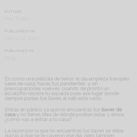
AUTHOR:
Ana Trujillo
PUBLISHED ON:
marzo 10, 2022
PUBLISHED IN:
Blog
Es como una película de terror: el día empieza tranquilo,
sales de casa, haces tus pendientes y sin
preocupaciones vuelves, cuando de pronto un
escalofrío recorre tu espalda pues ese lugar donde
siempre ponías tus llaves al salir está vacío.
Entras en pánico ya que no encuentras tus
llaves de
casa
y no tienes idea de dónde podrían estar, y ahora,
¿cómo vas a entrar a tu casa?
La razón por la que no encuentras tus llaves se debe
quizás a que se te cayeron ese día, pero también