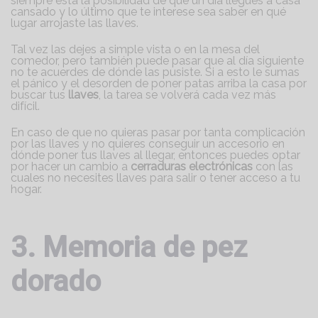
siempre está la posibilidad de que un día llegues a casa
cansado y lo último que te interese sea saber en qué
lugar arrojaste las llaves.
Tal vez las dejes a simple vista o en la mesa del
comedor, pero también puede pasar que al día siguiente
no te acuerdes de dónde las pusiste. Si a esto le sumas
el pánico y el desorden de poner patas arriba la casa por
buscar tus
llaves
, la tarea se volverá cada vez más
difícil.
En caso de que no quieras pasar por tanta complicación
por las llaves y no quieres conseguir un accesorio en
dónde poner tus llaves al llegar, entonces puedes optar
por hacer un cambio a
cerraduras electrónicas
con las
cuales no necesites llaves para salir o tener acceso a tu
hogar.
3. Memoria de pez
dorado