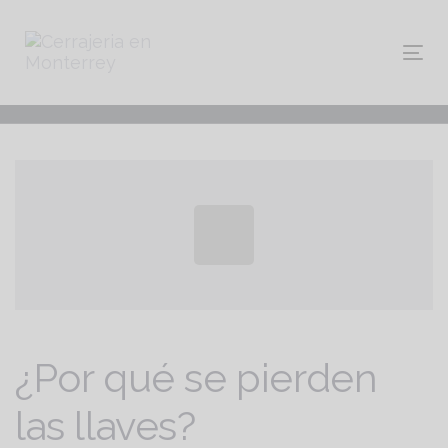
Skip
Skip
links
to
primary
navigation
Tog
Skip
nav
to
content
Post
navigation
¿Por qué se pierden
las llaves?