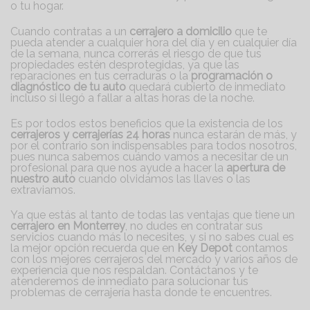
o tu hogar.
Cuando contratas a un
cerrajero a domicilio
que te
pueda atender a cualquier hora del día y en cualquier día
de la semana, nunca correrás el riesgo de que tus
propiedades estén desprotegidas, ya que las
reparaciones en tus cerraduras o la
programación o
diagnóstico de tu auto
quedará cubierto de inmediato
incluso si llegó a fallar a altas horas de la noche.
Es por todos estos beneficios que la existencia de los
cerrajeros y cerrajerías 24 horas
nunca estarán de más, y
por el contrario son indispensables para todos nosotros,
pues nunca sabemos cuándo vamos a necesitar de un
profesional para que nos ayude a hacer la
apertura de
nuestro auto
cuando olvidamos las llaves o las
extraviamos.
Ya que estás al tanto de todas las ventajas que tiene un
cerrajero en Monterrey
, no dudes en contratar sus
servicios cuando más lo necesites, y si no sabes cual es
la mejor opción recuerda que en
Key Depot
contamos
con los mejores cerrajeros del mercado y varios años de
experiencia que nos respaldan. Contáctanos y te
atenderemos de inmediato para solucionar tus
problemas de cerrajería hasta donde te encuentres.