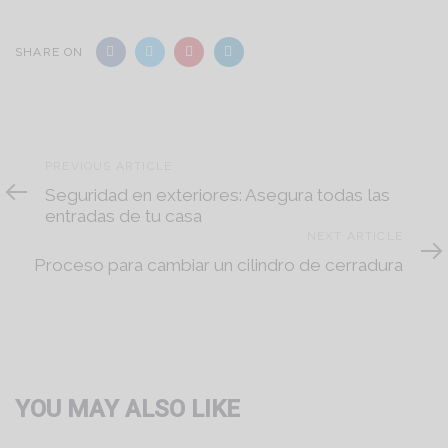
SHARE ON
Previous
PREVIOUS ARTICLE
Article
Seguridad en exteriores: Asegura todas las
entradas de tu casa
Next
NEXT ARTICLE
Article
Proceso para cambiar un cilindro de cerradura
YOU MAY ALSO LIKE