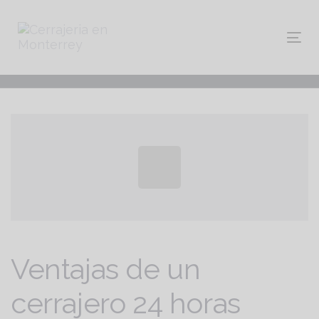
Skip
Skip
links
to
primary
navigation
Tog
Skip
to
content
Post
navigation
Ventajas de un
cerrajero 24 horas